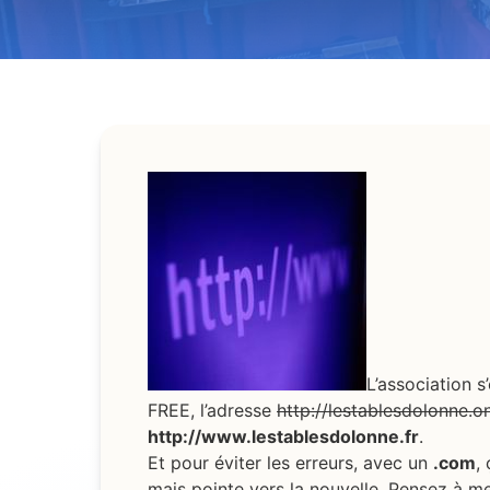
L’association 
FREE, l’adresse
http://lestablesdolonne.on
http://www.lestablesdolonne.fr
.
Et pour éviter les erreurs, avec un
.com
,
mais pointe vers la nouvelle. Pensez à met