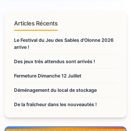
Articles Récents
Le Festival du Jeu des Sables d'Olonne 2026
arrive !
Des jeux très attendus sont arrivés !
Fermeture Dimanche 12 Juillet
Déménagement du local de stockage
De la fraîcheur dans les nouveautés !