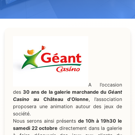
A l’occasion
des
30 ans de la galerie marchande du
Géant
Casino
au Château d’Olonne
, l’association
proposera une animation autour des jeux de
société.
Nous serons ainsi présents
de 10h à 19h30 le
samedi 22 octobre
directement dans la galerie