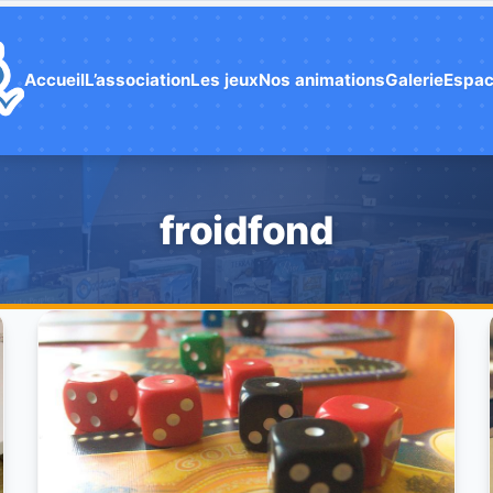
Accueil
L’association
Les jeux
Nos animations
Galerie
Espac
froidfond