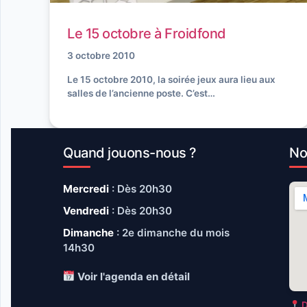
Le 15 octobre à Froidfond
3 octobre 2010
Le 15 octobre 2010, la soirée jeux aura lieu aux
salles de l’ancienne poste. C’est…
Quand jouons-nous ?
No
Mercredi
: Dès 20h30
Vendredi
: Dès 20h30
Dimanche
: 2e dimanche du mois
14h30
Voir l'agenda en détail
D