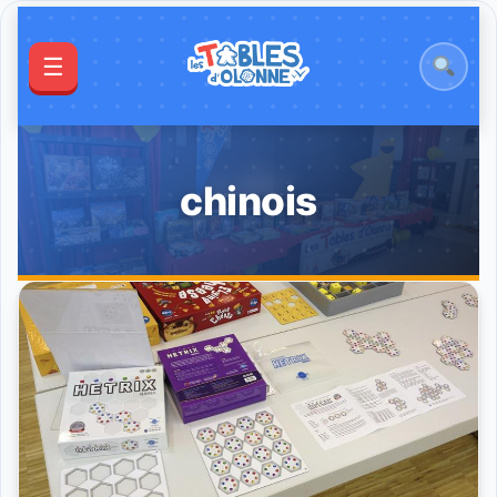
☰
chinois