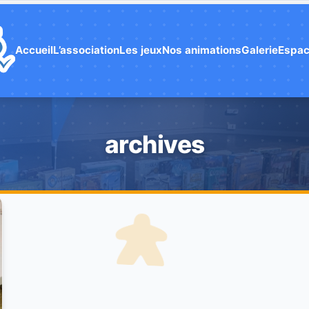
Accueil
L’association
Les jeux
Nos animations
Galerie
Espac
archives